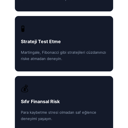
🧪
Strateji Test Etme
Martingale, Fibonacci gibi stratejileri cüzdanınızı
riske atmadan deneyin.
💰
Sıfır Finansal Risk
Para kaybetme stresi olmadan saf eğlence
deneyimi yaşayın.