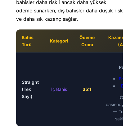
bahisler daha riskli ancak daha yüksek
ödeme sunarken, dış bahisler daha düşük risk
ve daha sık kazanç sağlar.
Bahis
Ödeme
Kazanma Olası
Kategori
Türü
Oranı
(Avrupa)
%2
Populer
Bonus Re
Straight
En Iyi Slo
(Tek
İç Bahis
35:1
Sayı)
© 2026
casinooyunoyn
— Tum hakla
saklidir. 18