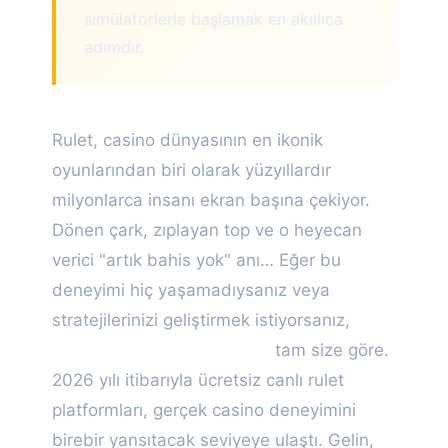
simülatörlerle başlamak en akıllıca
adımdır.
Rulet, casino dünyasının en ikonik
oyunlarından biri olarak yüzyıllardır
milyonlarca insanı ekran başına çekiyor.
Dönen çark, zıplayan top ve o heyecan
verici "artık bahis yok" anı… Eğer bu
deneyimi hiç yaşamadıysanız veya
stratejilerinizi geliştirmek istiyorsanız,
bedava rulet simülatörleri
tam size göre.
2026 yılı itibarıyla ücretsiz canlı rulet
platformları, gerçek casino deneyimini
birebir yansıtacak seviyeye ulaştı. Gelin,