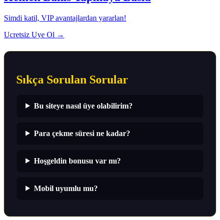
Simdi katil, VIP avantajlardan yararlan!
Ucretsiz Uye Ol →
Sıkça Sorulan Sorular
Bu siteye nasıl üye olabilirim?
Para çekme süresi ne kadar?
Hoşgeldin bonusu var mı?
Mobil uyumlu mu?