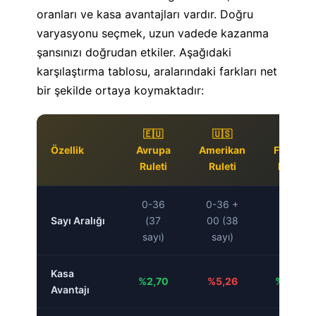
oranları ve kasa avantajları vardır. Doğru
varyasyonu seçmek, uzun vadede kazanma
şansınızı doğrudan etkiler. Aşağıdaki
karşılaştırma tablosu, aralarındaki farkları net
bir şekilde ortaya koymaktadır:
🇪🇺
🇺🇸
🇫🇷
Özellik
Avrupa
Amerikan
Fransız
Ruleti
Ruleti
Ruleti
0-36
0-36 +
0-36
Sayı Aralığı
(37
00 (38
(37
sayı)
sayı)
sayı)
Kasa
%2,70
%5,26
%1,35*
Avantajı