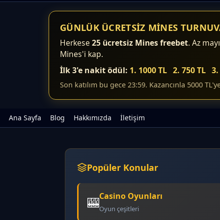
GÜNLÜK ÜCRETSİZ MİNES TURNUV
Herkese
25 ücretsiz Mines freebet
. Az mayı
Mines'i kap.
İlk 3'e nakit ödül:
1. 1000 TL
2. 750 TL
3.
Son katılım bu gece 23:59. Kazancınla 5000 TL'ye
Ana Sayfa
Blog
Hakkımızda
İletişim
Popüler Konular
Casino Oyunları
🎰
Oyun çeşitleri