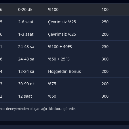
.6
0-20 dk
%100
100
.5
2-6 saat
Çevrimsiz %25
250
.6
1-3 saat
Çevrimsiz %25
200
.1
24-48 sa
%100 + 40FS
250
.6
24-48 sa
%50 + 25FS
300
.4
12-24 sa
Hoşgeldin Bonus
200
.3
30-90 dk
%75
200
.2
12 saat
%50
300
nıcı deneyiminden oluşan ağırlıklı skora göredir.