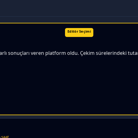
Editör Seçimi
lı sonuçları veren platform oldu. Çekim sürelerindeki tutarlı
 saat