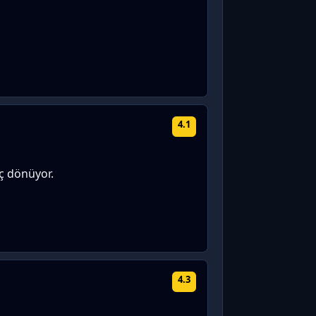
4.1
ç dönüyor.
4.3