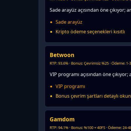
Sade arayüz açısından öne çıkıyor; an
Sade arayüz
Kripto ödeme seçenekleri kısıtlı
Betwoon
RTP: 93.6% · Bonus: Çevrimsiz %25 · Ödeme: 1-3
VIP programı açısından öne çıkıyor; 
VIP programı
Bonus çevrim şartları detaylı oku
Gamdom
RTP: 94.1% · Bonus: %100 + 40FS · Ödeme: 24-4