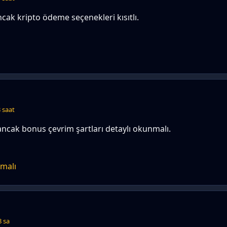
cak kripto ödeme seçenekleri kısıtlı.
 saat
ancak bonus çevrim şartları detaylı okunmalı.
nmalı
8 sa