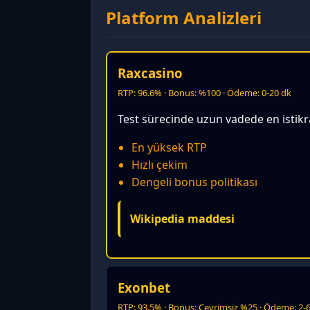
Platform Analizleri
Raxcasino
RTP: 96.6% · Bonus: %100 · Ödeme: 0-20 dk
Test sürecinde uzun vadede en istikrar
En yüksek RTP
Hızlı çekim
Dengeli bonus politikası
Wikipedia maddesi
Exonbet
RTP: 93.5% · Bonus: Çevrimsiz %25 · Ödeme: 2-6