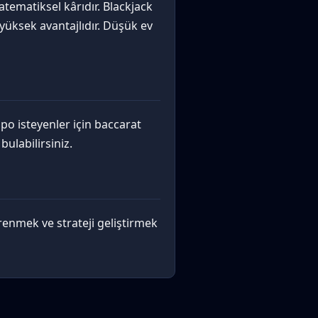
tematiksel kârıdır. Blackjack
 yüksek avantajlıdır. Düşük ev
mpo isteyenler için baccarat
bulabilirsiniz.
enmek ve strateji geliştirmek