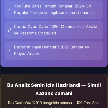
YouTube Bahis Tahmin Kanalları 2024: En
🔗
Popüler Türkçe ve İngilizce İddaa Uzmanları
Casino Oyun Oyna 2026: Matematiksel Analiz
🔗
ve Kazanma Stratejileri
Baccarat Nasıl Oynanır? 2026 Banker vs
🔗
Player Analizi
Bu Analiz Senin Icin Hazirlandi — Simdi
Kazanc Zamani
RaxCasino'da %100 hosgeldin bonusu + 100 Free Spin.