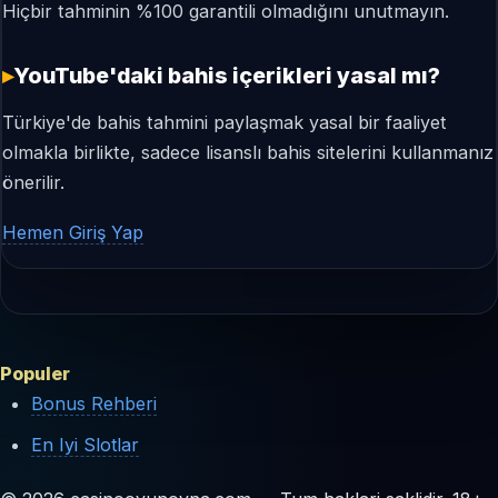
Hiçbir tahminin %100 garantili olmadığını unutmayın.
YouTube'daki bahis içerikleri yasal mı?
Türkiye'de bahis tahmini paylaşmak yasal bir faaliyet
olmakla birlikte, sadece lisanslı bahis sitelerini kullanmanız
önerilir.
Hemen Giriş Yap
Populer
Bonus Rehberi
En Iyi Slotlar