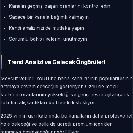
Kanalın geçmiş başarı oranlarını kontrol edin
Sadece bir kanala bağımlı kalmayın
Kendi analizinizi de mutlaka yapın
Sorumlu bahis ilkelerini unutmayın
Trend Analizi ve Gelecek Öngörüleri
Mevcut veriler, YouTube bahis kanallarının popülaritesinin
artmaya devam edeceğini gösteriyor. Özellikle mobil
kullanım oranlarının yüksekliği ve genç neslin dijital içerik
tüketim alışkanlıkları bu trendi destekliyor.
2026 yılının geri kalanında bu kanalların daha profesyonel
hale geleceği ve belki de ücretli premium içerikler
sunmaya başlayacağı öngörülüyor.