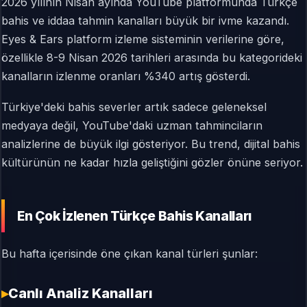
2026 yılının Nisan ayında YouTube platformunda Türkçe
bahis ve iddaa tahmin kanalları büyük bir ivme kazandı.
Eyes & Ears platform izleme sisteminin verilerine göre,
özellikle 8-9 Nisan 2026 tarihleri arasında bu kategorideki
kanalların izlenme oranları %340 artış gösterdi.
Türkiye'deki bahis severler artık sadece geleneksel
medyaya değil, YouTube'daki uzman tahminciların
analizlerine de büyük ilgi gösteriyor. Bu trend, dijital bahis
kültürünün ne kadar hızla geliştiğini gözler önüne seriyor.
En Çok İzlenen Türkçe Bahis Kanalları
Bu hafta içerisinde öne çıkan kanal türleri şunlar:
Canlı Analiz Kanalları