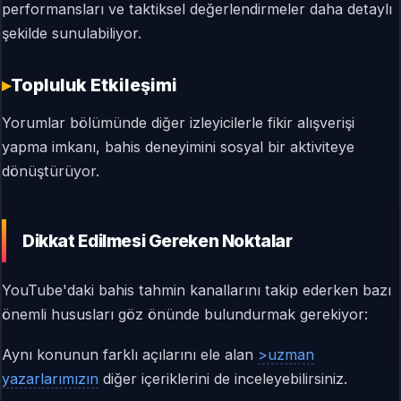
performansları ve taktiksel değerlendirmeler daha detaylı
şekilde sunulabiliyor.
Topluluk Etkileşimi
Yorumlar bölümünde diğer izleyicilerle fikir alışverişi
yapma imkanı, bahis deneyimini sosyal bir aktiviteye
dönüştürüyor.
Dikkat Edilmesi Gereken Noktalar
YouTube'daki bahis tahmin kanallarını takip ederken bazı
önemli hususları göz önünde bulundurmak gerekiyor:
Aynı konunun farklı açılarını ele alan
>uzman
yazarlarımızın
diğer içeriklerini de inceleyebilirsiniz.