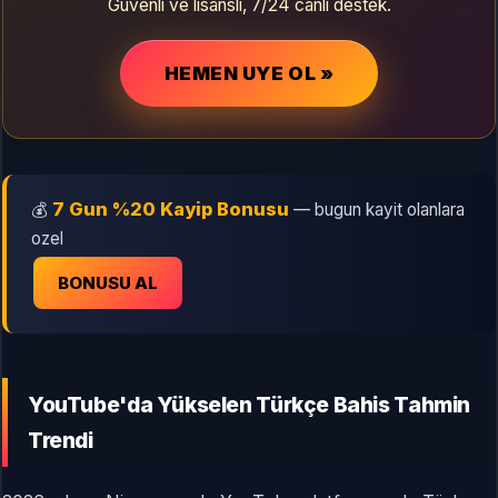
Guvenli ve lisansli, 7/24 canli destek.
HEMEN UYE OL »
7 Gun %20 Kayip Bonusu
💰
— bugun kayit olanlara
ozel
BONUSU AL
YouTube'da Yükselen Türkçe Bahis Tahmin
Trendi