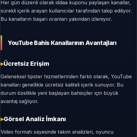
Her gün düzenli olarak iddaa kuponu paylaşan kanallar,
sürekli içerik arayan kullanıcılar tarafından takip ediliyor.
Bu kanalların başarı oranları yakından izleniyor.
YouTube Bahis Kanallarının Avantajları
Ücretsiz Erişim
Geleneksel tipster hizmetlerinden farklı olarak, YouTube
kanalları genellikle ücretsiz kaliteli içerik sunuyor. Bu
durum özellikle yeni başlayan bahisçiler için büyük
avantaj sağlıyor.
Görsel Analiz İmkanı
Video formatı sayesinde takım analizleri, oyuncu