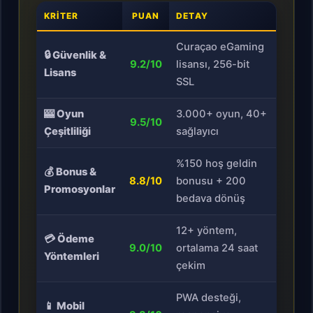
KRITER
PUAN
DETAY
Curaçao eGaming
🔒 Güvenlik &
9.2/10
lisansı, 256-bit
Lisans
SSL
🎰 Oyun
3.000+ oyun, 40+
9.5/10
Çeşitliliği
sağlayıcı
%150 hoş geldin
💰 Bonus &
8.8/10
bonusu + 200
Promosyonlar
bedava dönüş
12+ yöntem,
💳 Ödeme
9.0/10
ortalama 24 saat
Yöntemleri
çekim
PWA desteği,
📱 Mobil