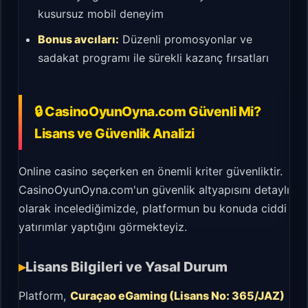
kusursuz mobil deneyim
Bonus avcıları:
Düzenli promosyonlar ve
sadakat programı ile sürekli kazanç fırsatları
🔒 CasinoOyunOyna.com Güvenli Mi?
Lisans ve Güvenlik Analizi
Online casino seçerken en önemli kriter güvenliktir.
CasinoOyunOyna.com'un güvenlik altyapısını detaylı
olarak incelediğimizde, platformun bu konuda ciddi
yatırımlar yaptığını görmekteyiz.
Lisans Bilgileri ve Yasal Durum
Platform,
Curaçao eGaming (Lisans No: 365/JAZ)