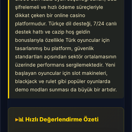
şifrelemeli ve hızlı ödeme süreçleriyle
dikkat çeken bir online casino
platformudur. Türkçe dil desteği, 7/24 canlı
destek hattı ve cazip hoş geldin
bonuslarıyla özellikle Türk oyuncular için
tasarlanmış bu platform, güvenlik
standartları açısından sektör ortalamasının
üzerinde performans sergilemektedir. Yeni
başlayan oyuncular için slot makineleri,
blackjack ve rulet gibi popüler oyunlarda
demo modları sunması da büyük bir artıdır.
📊 Hızlı Değerlendirme Özeti