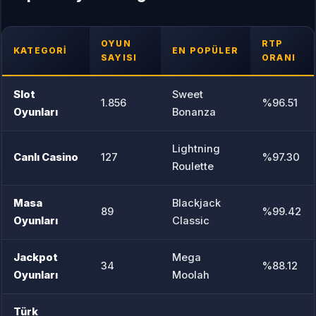
OYUN
RTP
KATEGORI
EN POPÜLER
SAYISI
ORANI
Slot
Sweet
1.856
%96.51
Oyunları
Bonanza
Lightning
Canlı Casino
127
%97.30
Roulette
Masa
Blackjack
89
%99.42
Oyunları
Classic
Jackpot
Mega
34
%88.12
Oyunları
Moolah
Türk