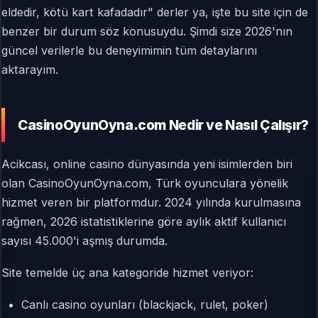
eldedir, kötü kart kafadadır" derler ya, işte bu site için de
benzer bir durum söz konusuydu. Şimdi size 2026'nın
güncel verilerle bu deneyimimin tüm detaylarını
aktarayım.
CasinoOyunOyna.com Nedir ve Nasıl Çalışır?
Acikcası, online casino dünyasında yeni isimlerden biri
olan CasinoOyunOyna.com, Türk oyunculara yönelik
hizmet veren bir platformdur. 2024 yılında kurulmasına
rağmen, 2026 istatistiklerine göre aylık aktif kullanıcı
sayısı 45.000'i aşmış durumda.
Site temelde üç ana kategoride hizmet veriyor:
Canlı casino oyunları (blackjack, rulet, poker)