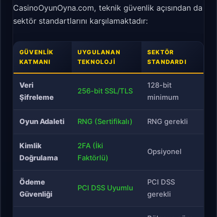
CasinoOyunOyna.com, teknik güvenlik açısından da
sektör standartlarını karşılamaktadır:
GÜVENLIK
UYGULANAN
SEKTÖR
KATMANI
TEKNOLOJI
STANDARDI
Veri
128-bit
256-bit SSL/TLS
Şifreleme
minimum
Oyun Adaleti
RNG (Sertifikalı)
RNG gerekli
Kimlik
2FA (İki
Opsiyonel
Doğrulama
Faktörlü)
Ödeme
PCI DSS
PCI DSS Uyumlu
Güvenliği
gerekli