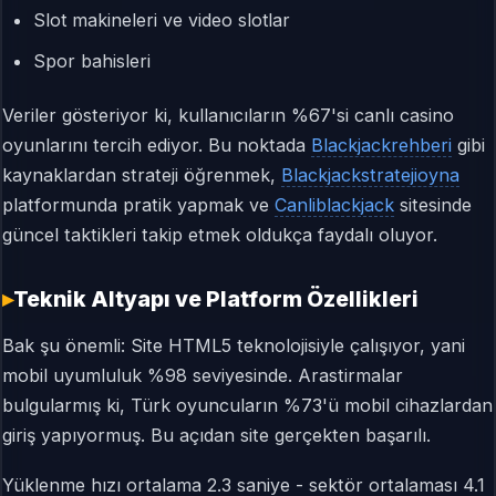
Slot makineleri ve video slotlar
Spor bahisleri
Veriler gösteriyor ki, kullanıcıların %67'si canlı casino
oyunlarını tercih ediyor. Bu noktada
Blackjackrehberi
gibi
kaynaklardan strateji öğrenmek,
Blackjackstratejioyna
platformunda pratik yapmak ve
Canliblackjack
sitesinde
güncel taktikleri takip etmek oldukça faydalı oluyor.
Teknik Altyapı ve Platform Özellikleri
Bak şu önemli: Site HTML5 teknolojisiyle çalışıyor, yani
mobil uyumluluk %98 seviyesinde. Arastirmalar
bulgularmış ki, Türk oyuncuların %73'ü mobil cihazlardan
giriş yapıyormuş. Bu açıdan site gerçekten başarılı.
Yüklenme hızı ortalama 2.3 saniye - sektör ortalaması 4.1