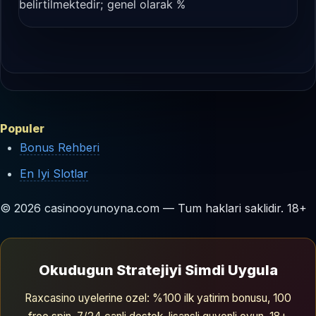
belirtilmektedir; genel olarak %
Populer
Bonus Rehberi
En Iyi Slotlar
© 2026 casinooyunoyna.com — Tum haklari saklidir. 18+
Okudugun Stratejiyi Simdi Uygula
🔥 HEMEN UYE OL — BONUS AL
Raxcasino uyelerine ozel: %100 ilk yatirim bonusu, 100