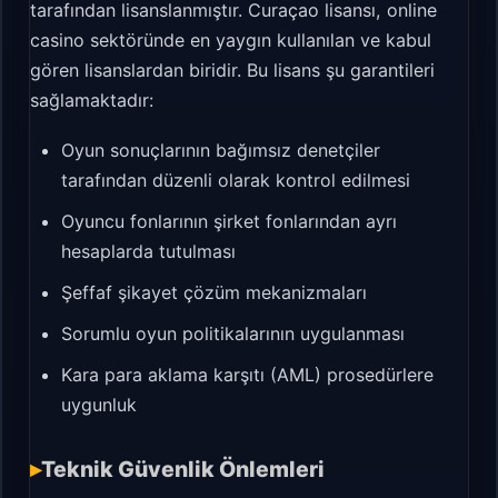
tarafından lisanslanmıştır. Curaçao lisansı, online
casino sektöründe en yaygın kullanılan ve kabul
gören lisanslardan biridir. Bu lisans şu garantileri
sağlamaktadır:
Oyun sonuçlarının bağımsız denetçiler
tarafından düzenli olarak kontrol edilmesi
Oyuncu fonlarının şirket fonlarından ayrı
hesaplarda tutulması
Şeffaf şikayet çözüm mekanizmaları
Sorumlu oyun politikalarının uygulanması
Kara para aklama karşıtı (AML) prosedürlere
uygunluk
Teknik Güvenlik Önlemleri