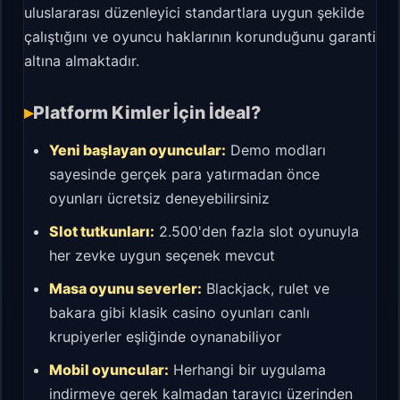
uluslararası düzenleyici standartlara uygun şekilde
çalıştığını ve oyuncu haklarının korunduğunu garanti
altına almaktadır.
Platform Kimler İçin İdeal?
Yeni başlayan oyuncular:
Demo modları
sayesinde gerçek para yatırmadan önce
oyunları ücretsiz deneyebilirsiniz
Slot tutkunları:
2.500'den fazla slot oyunuyla
her zevke uygun seçenek mevcut
Masa oyunu severler:
Blackjack, rulet ve
bakara gibi klasik casino oyunları canlı
krupiyerler eşliğinde oynanabiliyor
Mobil oyuncular:
Herhangi bir uygulama
indirmeye gerek kalmadan tarayıcı üzerinden