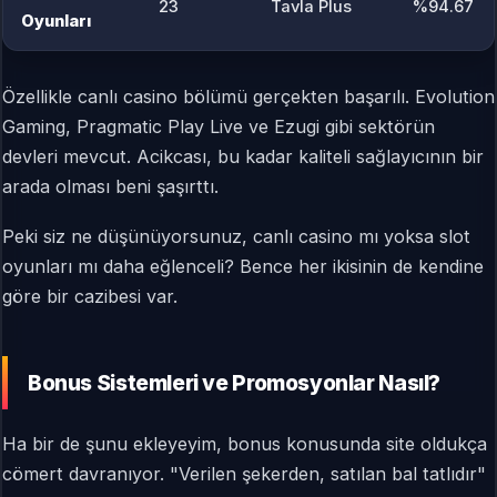
23
Tavla Plus
%94.67
Oyunları
Özellikle canlı casino bölümü gerçekten başarılı. Evolution
Gaming, Pragmatic Play Live ve Ezugi gibi sektörün
devleri mevcut. Acikcası, bu kadar kaliteli sağlayıcının bir
arada olması beni şaşırttı.
Peki siz ne düşünüyorsunuz, canlı casino mı yoksa slot
oyunları mı daha eğlenceli? Bence her ikisinin de kendine
göre bir cazibesi var.
Bonus Sistemleri ve Promosyonlar Nasıl?
Ha bir de şunu ekleyeyim, bonus konusunda site oldukça
cömert davranıyor. "Verilen şekerden, satılan bal tatlıdır"