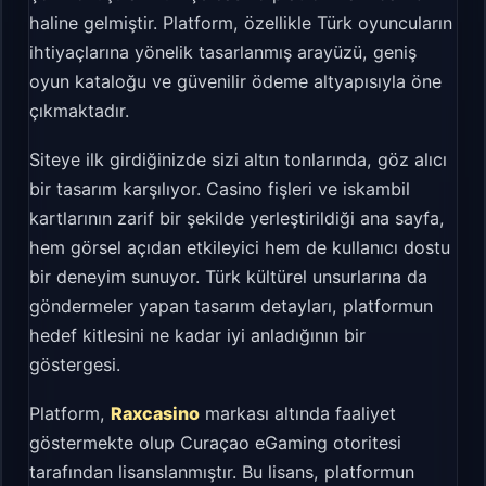
haline gelmiştir. Platform, özellikle Türk oyuncuların
ihtiyaçlarına yönelik tasarlanmış arayüzü, geniş
oyun kataloğu ve güvenilir ödeme altyapısıyla öne
çıkmaktadır.
Siteye ilk girdiğinizde sizi altın tonlarında, göz alıcı
bir tasarım karşılıyor. Casino fişleri ve iskambil
kartlarının zarif bir şekilde yerleştirildiği ana sayfa,
hem görsel açıdan etkileyici hem de kullanıcı dostu
bir deneyim sunuyor. Türk kültürel unsurlarına da
göndermeler yapan tasarım detayları, platformun
hedef kitlesini ne kadar iyi anladığının bir
göstergesi.
Platform,
Raxcasino
markası altında faaliyet
göstermekte olup Curaçao eGaming otoritesi
tarafından lisanslanmıştır. Bu lisans, platformun