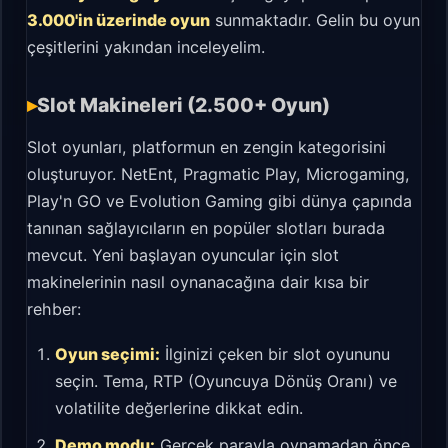
3.000'in üzerinde oyun
sunmaktadır. Gelin bu oyun
çeşitlerini yakından inceleyelim.
Slot Makineleri (2.500+ Oyun)
Slot oyunları, platformun en zengin kategorisini
oluşturuyor. NetEnt, Pragmatic Play, Microgaming,
Play'n GO ve Evolution Gaming gibi dünya çapında
tanınan sağlayıcıların en popüler slotları burada
mevcut. Yeni başlayan oyuncular için slot
makinelerinin nasıl oynanacağına dair kısa bir
rehber:
Oyun seçimi:
İlginizi çeken bir slot oyununu
seçin. Tema, RTP (Oyuncuya Dönüş Oranı) ve
volatilite değerlerine dikkat edin.
Demo modu:
Gerçek parayla oynamadan önce