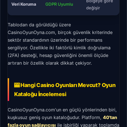
Bölgeye göre
Veri Koruma
GDPR Uyumlu
değişir
Tablodan da görüldüğü üzere
CasinoOyunOyna.com, birçok güvenlik kriterinde
sektör standardının üzerinde bir performans
sergiliyor. Özellikle iki faktörlü kimlik doğrulama
(2FA) desteği, hesap güvenliğini önemli ölçüde
artıran bir özellik olarak dikkat çekiyor.
🎰 Hangi Casino Oyunları Mevcut? Oyun
Kataloğu İncelemesi
CasinoOyunOyna.com'un en güçlü yönlerinden biri,
kuşkusuz geniş oyun kataloğudur. Platform,
40'tan
fazla oyun sağlayıcısı
ile işbirliği yaparak toplamda