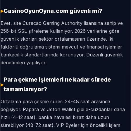
CasinoOyunOyna.com güvenli mi?
Evet, site Curacao Gaming Authority lisansına sahip ve
256-bit SSL şifreleme kullanıyor. 2026 verilerine göre
güvenlik skorları sektör ortalamasının üzerinde. İki
faktörlü doğrulama sistemi mevcut ve finansal işlemler
bankacılık standartlarında korunuyor. Düzenli güvenlik
denetimleri yapılıyor.
Para çekme işlemleri ne kadar sürede
tamamlanıyor?
Ortalama para çekme süresi 24-48 saat arasında
değişiyor. Papara ve Jeton Wallet gibi e-cüzdanlar daha
hızlı (4-12 saat), banka havalesi biraz daha uzun
sürebiliyor (48-72 saat). VIP üyeler için öncelikli işlem