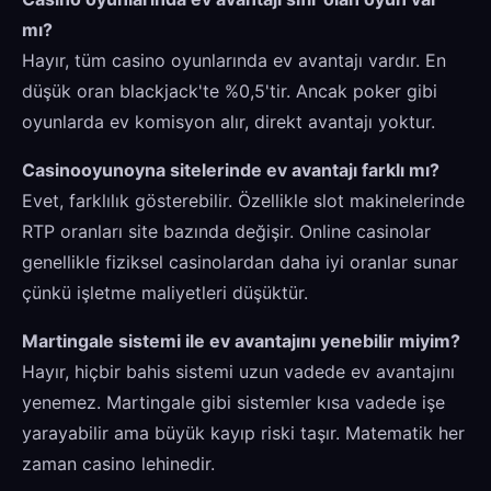
mı?
Hayır, tüm casino oyunlarında ev avantajı vardır. En
düşük oran blackjack'te %0,5'tir. Ancak poker gibi
oyunlarda ev komisyon alır, direkt avantajı yoktur.
Casinooyunoyna sitelerinde ev avantajı farklı mı?
Evet, farklılık gösterebilir. Özellikle slot makinelerinde
RTP oranları site bazında değişir. Online casinolar
genellikle fiziksel casinolardan daha iyi oranlar sunar
çünkü işletme maliyetleri düşüktür.
Martingale sistemi ile ev avantajını yenebilir miyim?
Hayır, hiçbir bahis sistemi uzun vadede ev avantajını
yenemez. Martingale gibi sistemler kısa vadede işe
yarayabilir ama büyük kayıp riski taşır. Matematik her
zaman casino lehinedir.