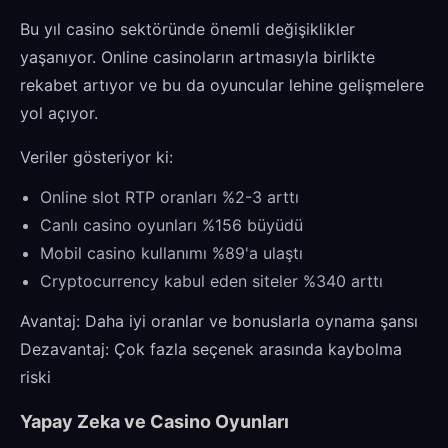
Bu yıl casino sektöründe önemli değişiklikler
yaşanıyor. Online casinoların artmasıyla birlikte
rekabet artıyor ve bu da oyuncular lehine gelişmelere
yol açıyor.
Veriler gösteriyor ki:
Online slot RTP oranları %2-3 arttı
Canlı casino oyunları %156 büyüdü
Mobil casino kullanımı %89'a ulaştı
Cryptocurrency kabul eden siteler %340 arttı
Avantaj: Daha iyi oranlar ve bonuslarla oynama şansı
Dezavantaj: Çok fazla seçenek arasında kaybolma
riski
Yapay Zeka ve Casino Oyunları