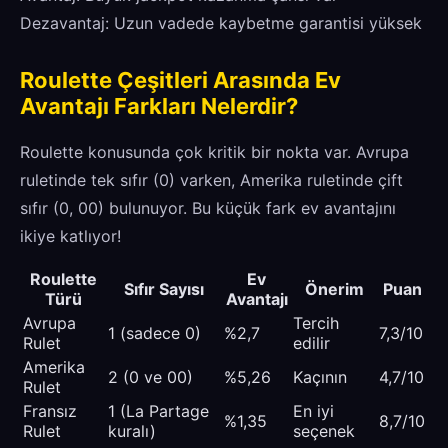
Dezavantaj: Uzun vadede kaybetme garantisi yüksek
Roulette Çeşitleri Arasında Ev
Avantajı Farkları Nelerdir?
Roulette konusunda çok kritik bir nokta var. Avrupa
ruletinde tek sıfır (0) varken, Amerika ruletinde çift
sıfır (0, 00) bulunuyor. Bu küçük fark ev avantajını
ikiye katlıyor!
Roulette
Ev
Sıfır Sayısı
Önerim
Puan
Türü
Avantajı
Avrupa
Tercih
1 (sadece 0)
%2,7
7,3/10
Rulet
edilir
Amerika
2 (0 ve 00)
%5,26
Kaçının
4,7/10
Rulet
Fransız
1 (La Partage
En iyi
%1,35
8,7/10
Rulet
kuralı)
seçenek