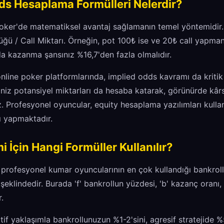
ds Hesaplama Formülleri Nelerdir?
ker'de matematiksel avantaj sağlamanın temel yöntemidir. 
ğü / Call Miktarı. Örneğin, pot 100₺ ise ve 20₺ call yapman
a kazanma şansınız %16,7'den fazla olmalıdır.
nline poker platformlarında, implied odds kavramı da kritik
niz potansiyel miktarları da hesaba katarak, görünürde kârsı
iniz. Profesyonel oyuncular, equity hesaplama yazılımları kul
ı yapmaktadır.
i İçin Hangi Formüller Kullanılır?
, profesyonel kumar oyuncularının en çok kullandığı bankrol
 şeklindedir. Burada 'f' bankrollun yüzdesi, 'b' kazanç oranı, 
.
if yaklaşımla bankrollunuzun %1-2'sini, agresif stratejide %5'