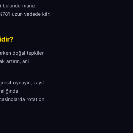
rvi bulundurmanız
 %78'i uzun vadede kârlı
dir?
arken doğal tepkiler
k artırın, ani
gresif oynayın, zayıf
ralığında
 casinolarda rotation