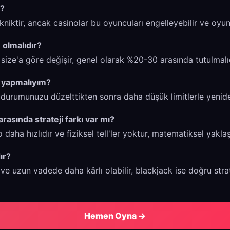
r?
kniktir, ancak casinolar bu oyuncuları engelleyebilir ve oyun
 olmalıdır?
 size'a göre değişir, genel olarak %20-30 arasında tutulmalıd
e yapmalıyım?
 durumunuzu düzelttikten sonra daha düşük limitlerle yenide
arasında strateji farkı var mı?
daha hızlıdır ve fiziksel tell'ler yoktur, matematiksel yakla
ır?
e uzun vadede daha kârlı olabilir, blackjack ise doğru strat
Hemen Oyna →