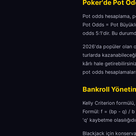
Poker'de Pot Od
Pot odds hesaplama, po
Pot Odds = Pot Büyüklü
odds 5:1'dir. Bu durumd
2026'da popüler olan o
turlarda kazanabileceği
kârlı hale getirebilirs
pot odds hesaplamalar
Bankroll Yönetim
Kelly Criterion formülü
Formül: f = (bp - q) / b
'q' kaybetme olasılığıdır
Blackjack için konservat