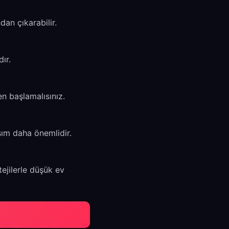
dan çıkarabilir.
ır.
n başlamalısınız.
şım daha önemlidir.
ejilerle düşük ev