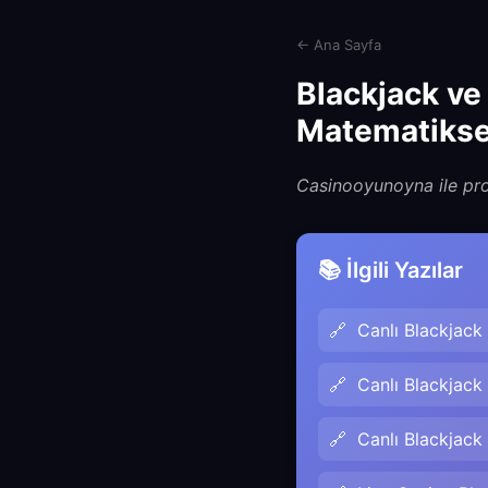
← Ana Sayfa
Blackjack ve
Matematiksel
Casinooyunoyna ile pro
📚 İlgili Yazılar
🔗
Canlı Blackjack 
🔗
Canlı Blackjack
🔗
Canlı Blackjack